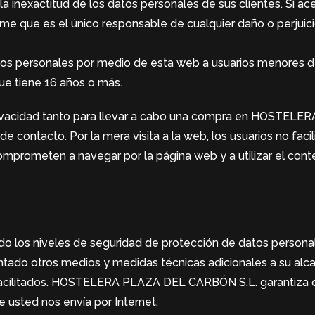
nexactitud de los datos personales de sus clientes. Si acep
sume que es el único responsable de cualquier daño o perjui
os personales por medio de esta web a usuarios menores de
que tiene 16 años o más.
e Privacidad tanto para llevar a cabo una compra en HOSTE
de contacto. Por la mera visita a la web, los usuarios no fac
e comprometen a navegar por la página web y a utilizar el con
s niveles de seguridad de protección de datos personales
ntado otros medios y medidas técnicas adicionales a su alcan
 facilitados. HOSTELERA PLAZA DEL CARBÓN S.L. garantiza 
e usted nos envía por Internet.